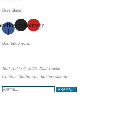
Bize ulaşın.
acebook-
Instagram
Youtube
f
Bizi takip edin.
Telif Hakkı © 2022-2023 Eneke
Creative
Studio Tüm hakları saklıdır.
Arama...:
ARAMA...