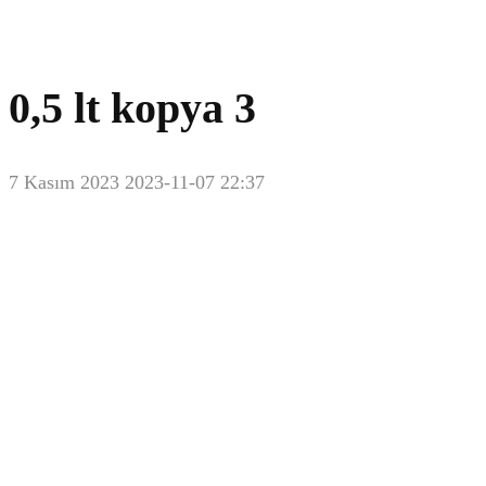
0,5 lt kopya 3
7 Kasım 2023
2023-11-07 22:37
0,5
lt
kopya
3