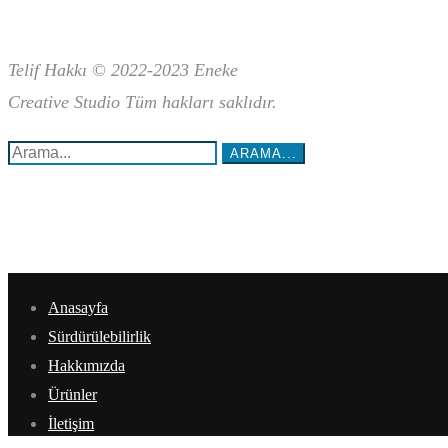
Telif Hakkı © 2022-2023 Eneke
Creative
Studio Tüm hakları saklıdır.
Arama...:
ARAMA...
Anasayfa
Sürdürülebilirlik
Hakkımızda
Ürünler
İletişim