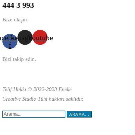
444 3 993
Bize ulaşın.
acebook-
Instagram
Youtube
f
Bizi takip edin.
Telif Hakkı © 2022-2023 Eneke
Creative
Studio Tüm hakları saklıdır.
Arama...:
ARAMA...